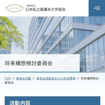
組織の概要
委員会活動
研修会
将来構想検討委員会
会員校情報
TOP
委員会活動
委員会活動名および担当理事
将来構想検討
委員会
お知らせ
お問い合わせ
活動内容
アクセス
プライバシーポリシー