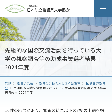
組織の概要
委員会活動
先駆的な国際交流活動を行っている大
学の視察調査等の助成事業選考結果
研修会
2024年度
会員校情報
TOP
委員会活動
委員会活動名および担当理事
国際交流委員
会
先駆的な国際交流活動を行っている大学の視察調査等の助成事業
選考結果 2024年度
お知らせ
お問い合わせ
アクセス
プライバシーポリシー
16件の応募があり、審査の結果以下の3校の申請を採