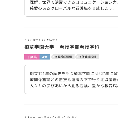
理解、世界で活躍できるコミュニケーション力
慈愛のあるグローバルな看護職を育成します。
うえくさがくえんだいがく
植草学園大学 看護学部看護学科
千葉県
4大
# 看護師課程
# 保健師課程
創立121年の歴史をもつ植草学園に令和7年に
療関係施設との密接な連携の下で行う地域密着
人々との学びあいから創る看護、豊かな教育環
えすびーしーとうきょういりょうだいがく