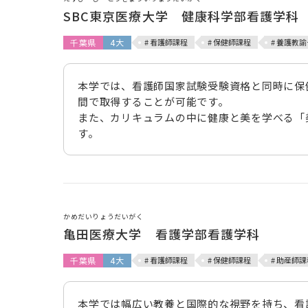
SBC東京医療大学 健康科学部看護学科
千葉県
4大
# 看護師課程
# 保健師課程
# 養護教
本学では、看護師国家試験受験資格と同時に保
間で取得することが可能です。
また、カリキュラムの中に健康と美を学べる「
す。
かめだいりょうだいがく
亀田医療大学 看護学部看護学科
千葉県
4大
# 看護師課程
# 保健師課程
# 助産師課
本学では幅広い教養と国際的な視野を持ち、看