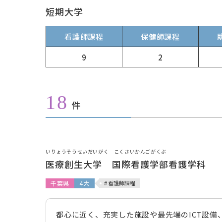
短期大学
看護師課程
保健師課程
9
2
18
件
いりょうそうせいだいがく こくさいかんごがくぶ
医療創生大学 国際看護学部看護学科
千葉県
4大
# 看護師課程
都心に近く、充実した施設や最先端のICT設