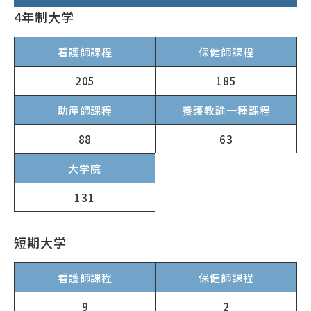
4年制大学
リンク
サイトマップ
ENGLISH
看護師課程
保健師課程
205
185
助産師課程
養護教諭一種課程
63
88
大学院
会員専用ページ
131
短期大学
看護師課程
保健師課程
9
2