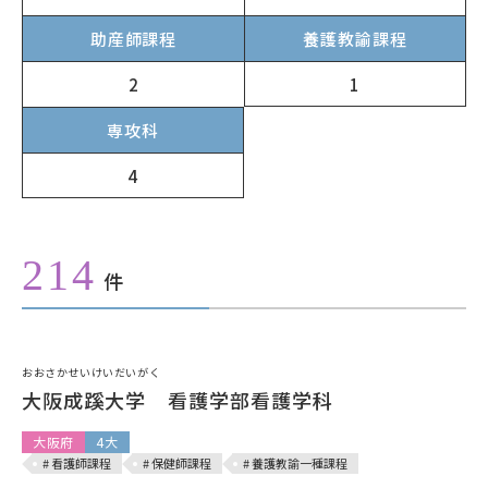
助産師課程
養護教諭課程
1
2
専攻科
4
214
件
おおさかせいけいだいがく
大阪成蹊大学 看護学部看護学科
大阪府
4大
# 看護師課程
# 保健師課程
# 養護教諭一種課程