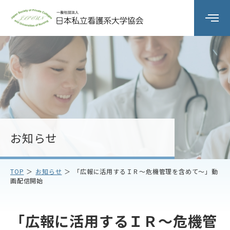
組織の概要
委員会活動
研修会
お知らせ
会員校情報
TOP
お知らせ
「広報に活用するＩＲ～危機管理を含めて～」動
画配信開始
お知らせ
お問い合わせ
「広報に活用するＩＲ～危機管
アクセス
プライバシーポリシー